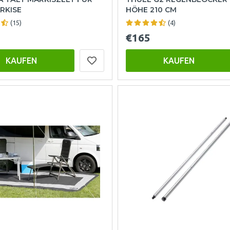
RKISE
HÖHE 210 CM
(15)
(4)
€165
KAUFEN
KAUFEN