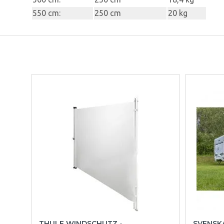
550 cm:
250 cm
20 kg
THULE WINDSCHUTZ -
SVENSK