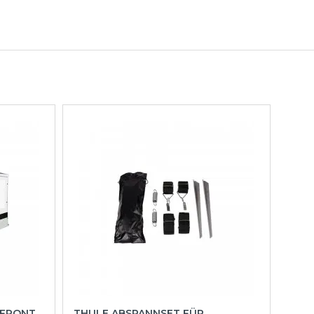
 FRONT
THULE ABSPANNSET FÜR