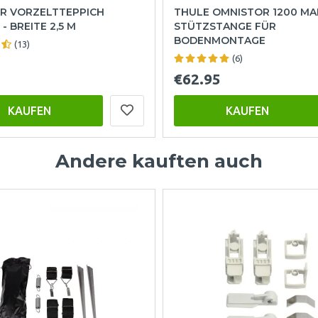
R VORZELTTEPPICH
THULE OMNISTOR 1200 MA
- BREITE 2,5 M
STÜTZSTANGE FÜR
BODENMONTAGE
(13)
(6)
€62.95
KAUFEN
KAUFEN
Andere kauften auch