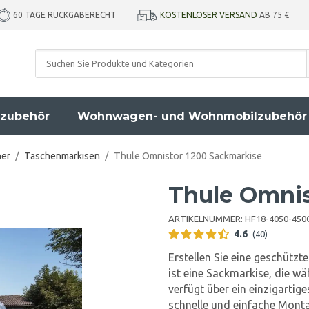
KOSTENLOSER VERSAND
AB 75 €
60 TAGE RÜCKGABERECHT
zubehör
Wohnwagen- und Wohnmobilzubehör
her
/
Taschenmarkisen
/
Thule Omnistor 1200 Sackmarkise
Thule Omnis
ARTIKELNUMMER:
HF18-4050-45
4.6
(40)
Erstellen Sie eine geschüt
ist eine Sackmarkise, die w
verfügt über ein einzigarti
schnelle und einfache Monta