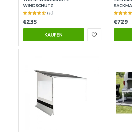
WINDSCHUTZ
SACKMA
(20)
€235
€729
KAUFEN