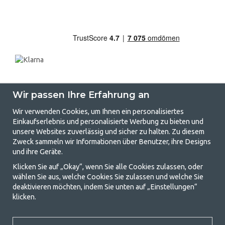
Wir passen Ihre Erfahrung an
Wir verwenden Cookies, um Ihnen ein personalisiertes
Einkaufserlebnis und personalisierte Werbung zu bieten und
unsere Websites zuverlässig und sicher zu halten. Zu diesem
GetCamping.de - Ihr Geschäft für
Zweck sammeln wir Informationen über Benutzer, ihre Designs
und ihre Geräte.
Camping und Outdoor-Leben
Klicken Sie auf „Okay“, wenn Sie alle Cookies zulassen, oder
Camping kann entweder ein Lebensstil sein oder eine Möglichkeit, die
wählen Sie aus, welche Cookies Sie zulassen und welche Sie
Familie für ein gemeinsames Abenteuer zusammenzubringen. Egal, zu
deaktivieren möchten, indem Sie unten auf „Einstellungen“
welcher Kategorie Sie gehören, bei uns finden Sie alles, was Sie an
klicken.
Campingzubehör benötigen. Wir finden, dass Camping für alle
erschwinglich sein sollte, und bieten daher wirklich gute Preise für
Familienzelte, Wohnwagenvorzelte und alle anderen Ausrüstungen für