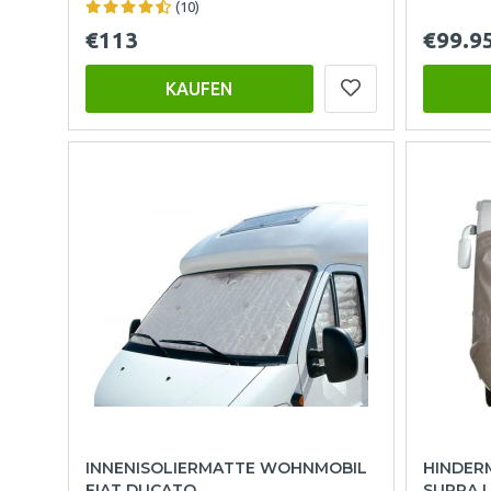
(10)
€113
€99.9
KAUFEN
INNENISOLIERMATTE WOHNMOBIL
HINDER
FIAT DUCATO
SUPRA 