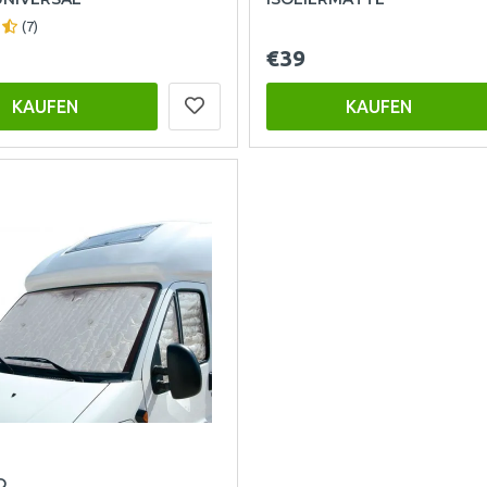
(7)
€39
KAUFEN
KAUFEN
O