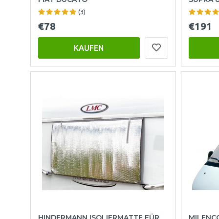
(3)
€78
€191
KAUFEN
HINDERMANN ISOLIERMATTE FÜR
MILENC