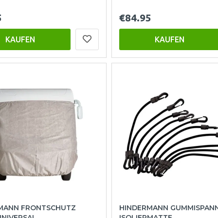
5
€84.95
KAUFEN
KAUFEN
MANN FRONTSCHUTZ
HINDERMANN GUMMISPANN
UNIVERSAL
ISOLIERMATTE