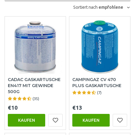
Sortiert nach
empfohlene
CADAC GASKARTUSCHE
CAMPINGAZ CV 470
EN417 MIT GEWINDE
PLUS GASKARTUSCHE
500G
(7)
(35)
€10
€13
KAUFEN
KAUFEN