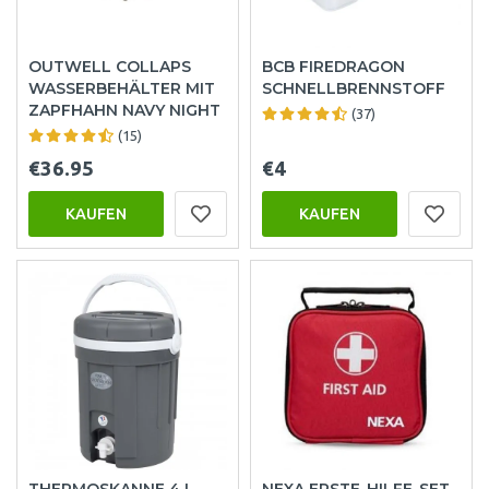
OUTWELL COLLAPS
BCB FIREDRAGON
WASSERBEHÄLTER MIT
SCHNELLBRENNSTOFF
ZAPFHAHN NAVY NIGHT
(37)
(15)
€36.95
€4
KAUFEN
KAUFEN
THERMOSKANNE 4 L
NEXA ERSTE-HILFE-SET