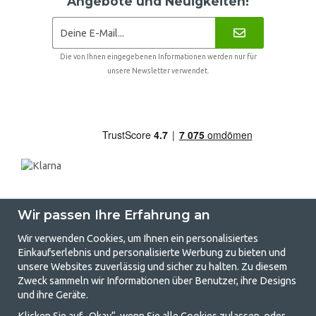
Angebote und Neuigkeiten!
Die von Ihnen eingegebenen Informationen werden nur für
unsere Newsletter verwendet.
Wir passen Ihre Erfahrung an
Wir verwenden Cookies, um Ihnen ein personalisiertes
Einkaufserlebnis und personalisierte Werbung zu bieten und
unsere Websites zuverlässig und sicher zu halten. Zu diesem
GetCamping.de - Ihr Geschäft für
Zweck sammeln wir Informationen über Benutzer, ihre Designs
und ihre Geräte.
Camping und Outdoor-Leben