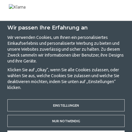
Wir passen Ihre Erfahrung an
Wir verwenden Cookies, um Ihnen ein personalisiertes
Einkaufserlebnis und personalisierte Werbung zu bieten und
unsere Websites zuverlässig und sicher zu halten. Zu diesem
GetCamping.de - Ihr Geschäft für
Zweck sammeln wir Informationen über Benutzer, ihre Designs
und ihre Geräte.
Camping und Outdoor-Leben
Klicken Sie auf „Okay“, wenn Sie alle Cookies zulassen, oder
Camping kann entweder ein Lebensstil sein oder eine Möglichkeit, die
wählen Sie aus, welche Cookies Sie zulassen und welche Sie
Familie für ein gemeinsames Abenteuer zusammenzubringen. Egal, zu
deaktivieren möchten, indem Sie unten auf „Einstellungen“
welcher Kategorie Sie gehören, bei uns finden Sie alles, was Sie an
klicken.
Campingzubehör benötigen. Wir finden, dass Camping für alle
erschwinglich sein sollte, und bieten daher wirklich gute Preise für
Familienzelte, Wohnwagenvorzelte und alle anderen Ausrüstungen für
EINSTELLUNGEN
Camping und Outdoor-Aktivitäten. Unser Ziel ist es, in jeder Preisklasse
die beste Campingausrüstung in Bezug auf Qualität und Funktionalität
anzubieten. Kontaktieren Sie uns gerne, wenn Ihnen etwas fehlt oder
NUR NOTWENDIG
Sie mehr erfahren möchten.
© 2020 GetCamping. Alle Rechte vorbehalten.