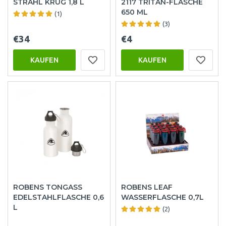
STRAHL KRUG 1,8 L
2117 TRITAN-FLASCHE
650 ML
(1)
(3)
€34
€4
KAUFEN
KAUFEN
ROBENS TONGASS
ROBENS LEAF
EDELSTAHLFLASCHE 0,6
WASSERFLASCHE 0,7L
L
(2)