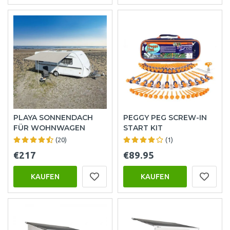
PLAYA SONNENDACH
PEGGY PEG SCREW-IN
FÜR WOHNWAGEN
START KIT
(20)
(1)
€217
€89.95
KAUFEN
KAUFEN