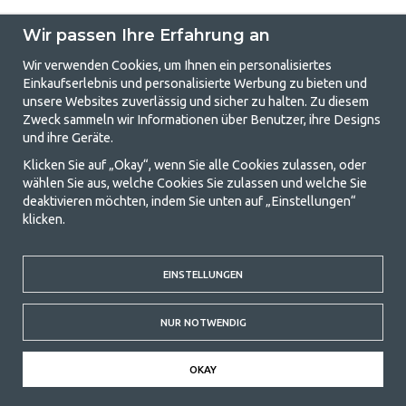
Wir passen Ihre Erfahrung an
Wir verwenden Cookies, um Ihnen ein personalisiertes
Einkaufserlebnis und personalisierte Werbung zu bieten und
unsere Websites zuverlässig und sicher zu halten. Zu diesem
GetCamping.de - Ihr Geschäft für
Zweck sammeln wir Informationen über Benutzer, ihre Designs
und ihre Geräte.
Camping und Outdoor-Leben
Klicken Sie auf „Okay“, wenn Sie alle Cookies zulassen, oder
Camping kann entweder ein Lebensstil sein oder eine Möglichkeit, die
wählen Sie aus, welche Cookies Sie zulassen und welche Sie
Familie für ein gemeinsames Abenteuer zusammenzubringen. Egal, zu
deaktivieren möchten, indem Sie unten auf „Einstellungen“
welcher Kategorie Sie gehören, bei uns finden Sie alles, was Sie an
klicken.
Campingzubehör benötigen. Wir finden, dass Camping für alle
erschwinglich sein sollte, und bieten daher wirklich gute Preise für
Familienzelte, Wohnwagenvorzelte und alle anderen Ausrüstungen für
EINSTELLUNGEN
Camping und Outdoor-Aktivitäten. Unser Ziel ist es, in jeder Preisklasse
die beste Campingausrüstung in Bezug auf Qualität und Funktionalität
anzubieten. Kontaktieren Sie uns gerne, wenn Ihnen etwas fehlt oder
NUR NOTWENDIG
Sie mehr erfahren möchten.
© 2020 GetCamping. Alle Rechte vorbehalten.
OKAY