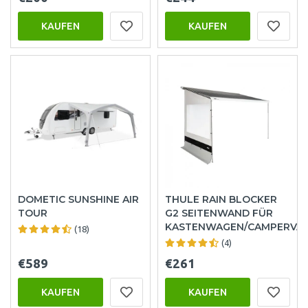
KAUFEN
KAUFEN
DOMETIC SUNSHINE AIR
THULE RAIN BLOCKER
TOUR
G2 SEITENWAND FÜR
KASTENWAGEN/CAMPERVA
(18)
(4)
€589
€261
KAUFEN
KAUFEN