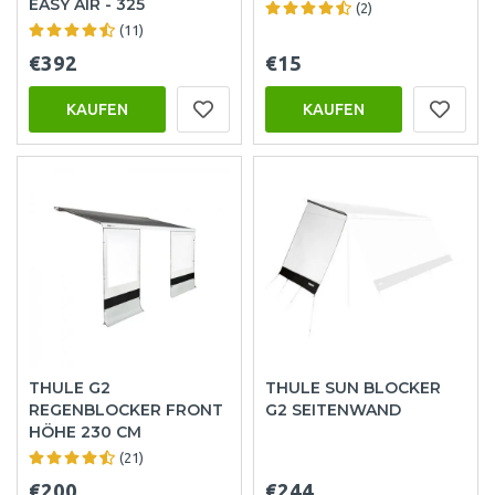
EASY AIR - 325
(2)
(11)
€392
€15
KAUFEN
KAUFEN
THULE G2
THULE SUN BLOCKER
REGENBLOCKER FRONT
G2 SEITENWAND
HÖHE 230 CM
(21)
€200
€244