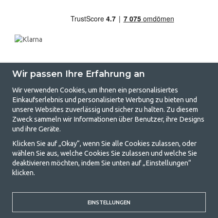
Wir passen Ihre Erfahrung an
Wir verwenden Cookies, um Ihnen ein personalisiertes
Einkaufserlebnis und personalisierte Werbung zu bieten und
unsere Websites zuverlässig und sicher zu halten. Zu diesem
GetCamping.de - Ihr Geschäft für
Zweck sammeln wir Informationen über Benutzer, ihre Designs
und ihre Geräte.
Camping und Outdoor-Leben
Klicken Sie auf „Okay“, wenn Sie alle Cookies zulassen, oder
Camping kann entweder ein Lebensstil sein oder eine Möglichkeit, die
wählen Sie aus, welche Cookies Sie zulassen und welche Sie
Familie für ein gemeinsames Abenteuer zusammenzubringen. Egal, zu
deaktivieren möchten, indem Sie unten auf „Einstellungen“
welcher Kategorie Sie gehören, bei uns finden Sie alles, was Sie an
klicken.
Campingzubehör benötigen. Wir finden, dass Camping für alle
erschwinglich sein sollte, und bieten daher wirklich gute Preise für
Familienzelte, Wohnwagenvorzelte und alle anderen Ausrüstungen für
Camping und Outdoor-Aktivitäten. Unser Ziel ist es, in jeder Preisklasse
EINSTELLUNGEN
die beste Campingausrüstung in Bezug auf Qualität und Funktionalität