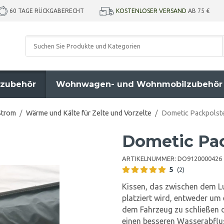
KOSTENLOSER VERSAND
AB 75 €
60 TAGE RÜCKGABERECHT
zubehör
Wohnwagen- und Wohnmobilzubehör
Strom
/
Wärme und Kälte für Zelte und Vorzelte
/
Dometic Packpolste
Dometic Pac
ARTIKELNUMMER:
DO9120000426
5
(2)
Kissen, das zwischen dem
platziert wird, entweder um
dem Fahrzeug zu schließen 
einen besseren Wasserabflus