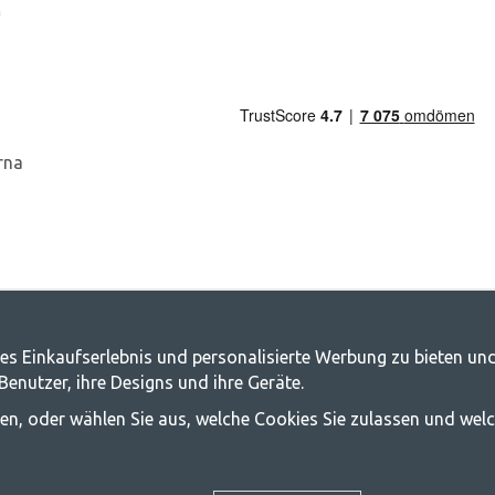
n
g.de - Ihr Geschäft für Camping und Out
es Einkaufserlebnis und personalisierte Werbung zu bieten und
nutzer, ihre Designs und ihre Geräte.
, die Familie für ein gemeinsames Abenteuer zusammenzubringen. Egal, zu wel
ssen, oder wählen Sie aus, welche Cookies Sie zulassen und wel
chwinglich sein sollte, und bieten daher wirklich gute Preise für Familienze
 die beste Campingausrüstung in Bezug auf Qualität und Funktionalität anzubi
mehr erfahren möchten.
© 2020 GetCamping. Alle Rechte vorbehalten.