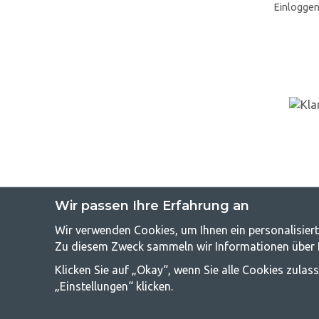
Einlogge
Wir passen Ihre Erfahrung an
GetCampin
Wir verwenden Cookies, um Ihnen ein personalisiert
Zu diesem Zweck sammeln wir Informationen über Be
Camping kann entweder ein Lebensstil sein oder eine Möglichkeit
Klicken Sie auf „Okay“, wenn Sie alle Cookies zula
Campingzubehör benötigen. Wir finden, dass Camping für alle ers
und Outdoor-Aktivitäten. Unser Ziel ist es, in jeder Preisklasse
„Einstellungen“ klicken.