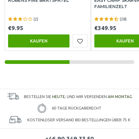
ROBENS FIRE BRATSPATEL
EASY CAMP SKARVA
FAMILIENZELT
(2)
(28)
€9.95
€349.95
KAUFEN
KAUFEN
BESTELLEN SIE
HEUTE
, UND WIR VERSENDEN
AM MONTAG
60 TAGE RÜCKGABERECHT
KOSTENLOSER VERSAND BEI BESTELLUNGEN ÜBER 75 €
+46 90 349 33 50