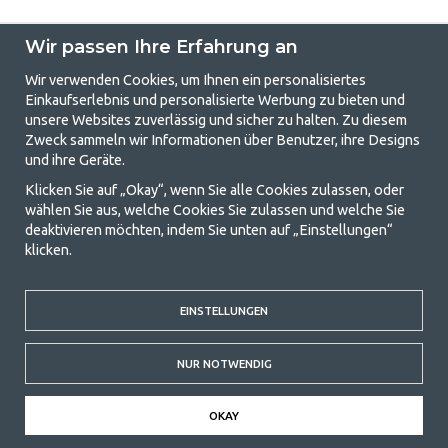
Wir passen Ihre Erfahrung an
Wir verwenden Cookies, um Ihnen ein personalisiertes
Einkaufserlebnis und personalisierte Werbung zu bieten und
unsere Websites zuverlässig und sicher zu halten. Zu diesem
GetCamping.de - Ihr Geschäft für
Zweck sammeln wir Informationen über Benutzer, ihre Designs
und ihre Geräte.
Camping und Outdoor-Leben
Klicken Sie auf „Okay“, wenn Sie alle Cookies zulassen, oder
Camping kann entweder ein Lebensstil sein oder eine Möglichkeit, die
wählen Sie aus, welche Cookies Sie zulassen und welche Sie
Familie für ein gemeinsames Abenteuer zusammenzubringen. Egal, zu
deaktivieren möchten, indem Sie unten auf „Einstellungen“
welcher Kategorie Sie gehören, bei uns finden Sie alles, was Sie an
klicken.
Campingzubehör benötigen. Wir finden, dass Camping für alle
erschwinglich sein sollte, und bieten daher wirklich gute Preise für
Familienzelte, Wohnwagenvorzelte und alle anderen Ausrüstungen für
Camping und Outdoor-Aktivitäten. Unser Ziel ist es, in jeder Preisklasse
EINSTELLUNGEN
die beste Campingausrüstung in Bezug auf Qualität und Funktionalität
anzubieten. Kontaktieren Sie uns gerne, wenn Ihnen etwas fehlt oder
NUR NOTWENDIG
Sie mehr erfahren möchten.
© 2020 GetCamping. Alle Rechte vorbehalten.
OKAY