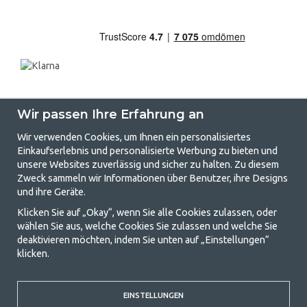
Wir passen Ihre Erfahrung an
Wir verwenden Cookies, um Ihnen ein personalisiertes
Einkaufserlebnis und personalisierte Werbung zu bieten und
unsere Websites zuverlässig und sicher zu halten. Zu diesem
GetCamping.de - Ihr Geschäft für
Zweck sammeln wir Informationen über Benutzer, ihre Designs
und ihre Geräte.
Camping und Outdoor-Leben
Klicken Sie auf „Okay“, wenn Sie alle Cookies zulassen, oder
Camping kann entweder ein Lebensstil sein oder eine Möglichkeit, die
wählen Sie aus, welche Cookies Sie zulassen und welche Sie
Familie für ein gemeinsames Abenteuer zusammenzubringen. Egal, zu
deaktivieren möchten, indem Sie unten auf „Einstellungen“
welcher Kategorie Sie gehören, bei uns finden Sie alles, was Sie an
klicken.
Campingzubehör benötigen. Wir finden, dass Camping für alle
erschwinglich sein sollte, und bieten daher wirklich gute Preise für
Familienzelte, Wohnwagenvorzelte und alle anderen Ausrüstungen für
Camping und Outdoor-Aktivitäten. Unser Ziel ist es, in jeder Preisklasse
EINSTELLUNGEN