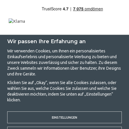
Wir passen Ihre Erfahrung an
Wir verwenden Cookies, um Ihnen ein personalisiertes
Einkaufserlebnis und personalisierte Werbung zu bieten und
unsere Websites zuverlässig und sicher zu halten. Zu diesem
GetCamping.de - Ihr Geschäft für
Zweck sammeln wir Informationen über Benutzer, ihre Designs
und ihre Geräte.
Camping und Outdoor-Leben
Klicken Sie auf „Okay“, wenn Sie alle Cookies zulassen, oder
Camping kann entweder ein Lebensstil sein oder eine Möglichkeit, die
wählen Sie aus, welche Cookies Sie zulassen und welche Sie
Familie für ein gemeinsames Abenteuer zusammenzubringen. Egal, zu
deaktivieren möchten, indem Sie unten auf „Einstellungen“
welcher Kategorie Sie gehören, bei uns finden Sie alles, was Sie an
klicken.
Campingzubehör benötigen. Wir finden, dass Camping für alle
erschwinglich sein sollte, und bieten daher wirklich gute Preise für
Familienzelte, Wohnwagenvorzelte und alle anderen Ausrüstungen für
Camping und Outdoor-Aktivitäten. Unser Ziel ist es, in jeder Preisklasse
EINSTELLUNGEN
die beste Campingausrüstung in Bezug auf Qualität und Funktionalität
anzubieten. Kontaktieren Sie uns gerne, wenn Ihnen etwas fehlt oder