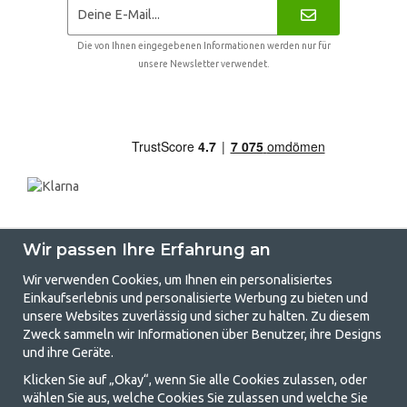
Die von Ihnen eingegebenen Informationen werden nur für
unsere Newsletter verwendet.
Wir passen Ihre Erfahrung an
Wir verwenden Cookies, um Ihnen ein personalisiertes
Einkaufserlebnis und personalisierte Werbung zu bieten und
unsere Websites zuverlässig und sicher zu halten. Zu diesem
GetCamping.de - Ihr Geschäft für
Zweck sammeln wir Informationen über Benutzer, ihre Designs
und ihre Geräte.
Camping und Outdoor-Leben
Klicken Sie auf „Okay“, wenn Sie alle Cookies zulassen, oder
Camping kann entweder ein Lebensstil sein oder eine Möglichkeit, die
wählen Sie aus, welche Cookies Sie zulassen und welche Sie