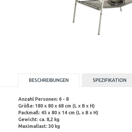
BESCHREIBUNGEN
SPEZIFIKATION
Anzahl Personen: 6 - 8
Größe: 180 x 80 x 68 cm (L x B x H)
Packmaß: 45 x 80 x 14 cm (L x B x H)
Gewicht: ca. 8,2 kg
Maximallast: 30 kg