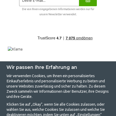
Die von Ihnen eingegebenen Informationen werden nur für
unsere Newsletter verwendet.
Wir passen Ihre Erfahrung an
Wir verwenden Cookies, um Ihnen ein personalisiertes
Einkaufserlebnis und personalisierte Werbung zu bieten und
unsere Websites zuverlässig und sicher zu halten. Zu diesem
GetCamping.de - Ihr Geschäft für
Zweck sammeln wir Informationen über Benutzer, ihre Designs
und ihre Geräte.
Camping und Outdoor-Leben
Klicken Sie auf „Okay“, wenn Sie alle Cookies zulassen, oder
Camping kann entweder ein Lebensstil sein oder eine Möglichkeit, die
wählen Sie aus, welche Cookies Sie zulassen und welche Sie
Familie für ein gemeinsames Abenteuer zusammenzubringen. Egal, zu
deaktivieren möchten, indem Sie unten auf „Einstellungen“