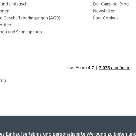
 und Umtausch
Der Camping-Blog
ionen
Newsletter
e Geschäftsbedingungen (AGB)
Über Cookies
oriten
onen und Schnäppchen
n
es Einkaufserlebnis und personalisierte Werbung zu bieten und
g.de - Ihr Geschäft für Camping und Out