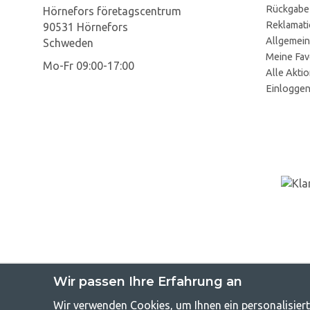
Rückgabe
Hörnefors företagscentrum
Reklamat
90531 Hörnefors
Allgemein
Schweden
Meine Fav
Mo-Fr 09:00-17:00
Alle Akti
Einlogge
Wir passen Ihre Erfahrung an
Wir verwenden Cookies, um Ihnen ein personalisiert
GetCampin