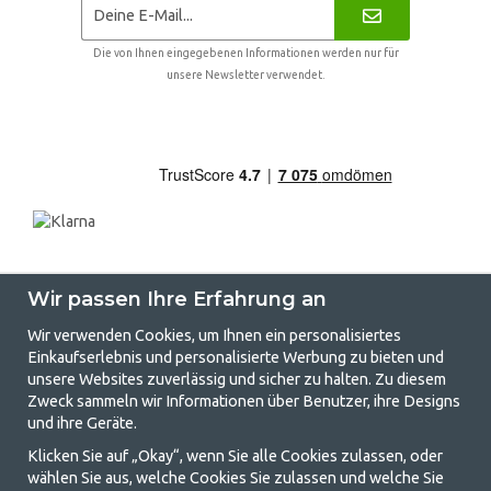
Die von Ihnen eingegebenen Informationen werden nur für
unsere Newsletter verwendet.
Wir passen Ihre Erfahrung an
Wir verwenden Cookies, um Ihnen ein personalisiertes
Einkaufserlebnis und personalisierte Werbung zu bieten und
unsere Websites zuverlässig und sicher zu halten. Zu diesem
GetCamping.de - Ihr Geschäft für
Zweck sammeln wir Informationen über Benutzer, ihre Designs
und ihre Geräte.
Camping und Outdoor-Leben
Klicken Sie auf „Okay“, wenn Sie alle Cookies zulassen, oder
Camping kann entweder ein Lebensstil sein oder eine Möglichkeit, die
wählen Sie aus, welche Cookies Sie zulassen und welche Sie
Familie für ein gemeinsames Abenteuer zusammenzubringen. Egal, zu