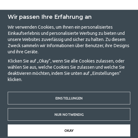
Wir passen Ihre Erfahrung an
Wir verwenden Cookies, um Ihnen ein personalisiertes
Einkaufserlebnis und personalisierte Werbung zu bieten und
unsere Websites zuverlässig und sicher zu halten. Zu diesem
GetCamping.de - Ihr Geschäft für
Zweck sammeln wir Informationen über Benutzer, ihre Designs
und ihre Geräte.
Camping und Outdoor-Leben
Klicken Sie auf „Okay“, wenn Sie alle Cookies zulassen, oder
Camping kann entweder ein Lebensstil sein oder eine Möglichkeit, die
wählen Sie aus, welche Cookies Sie zulassen und welche Sie
Familie für ein gemeinsames Abenteuer zusammenzubringen. Egal, zu
deaktivieren möchten, indem Sie unten auf „Einstellungen“
welcher Kategorie Sie gehören, bei uns finden Sie alles, was Sie an
klicken.
Campingzubehör benötigen. Wir finden, dass Camping für alle
erschwinglich sein sollte, und bieten daher wirklich gute Preise für
Familienzelte, Wohnwagenvorzelte und alle anderen Ausrüstungen für
Camping und Outdoor-Aktivitäten. Unser Ziel ist es, in jeder Preisklasse
EINSTELLUNGEN
die beste Campingausrüstung in Bezug auf Qualität und Funktionalität
anzubieten. Kontaktieren Sie uns gerne, wenn Ihnen etwas fehlt oder
NUR NOTWENDIG
Sie mehr erfahren möchten.
© 2020 GetCamping. Alle Rechte vorbehalten.
OKAY