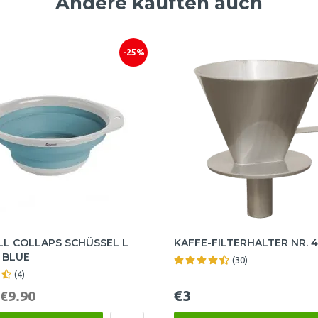
Andere kauften auch
-25%
L COLLAPS SCHÜSSEL L
KAFFE-FILTERHALTER NR. 4
 BLUE
(30)
(4)
€3
€9.90