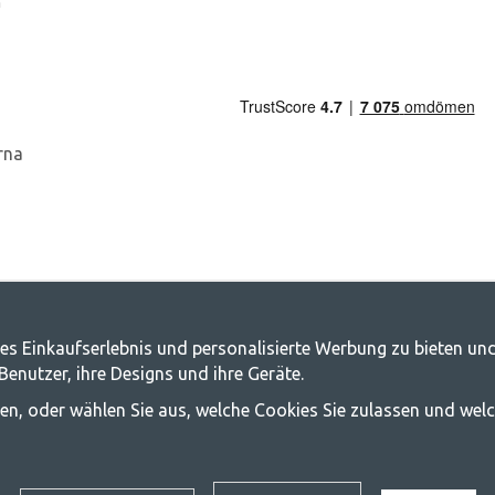
n
g.de - Ihr Geschäft für Camping und Out
es Einkaufserlebnis und personalisierte Werbung zu bieten und
nutzer, ihre Designs und ihre Geräte.
, die Familie für ein gemeinsames Abenteuer zusammenzubringen. Egal, zu wel
ssen, oder wählen Sie aus, welche Cookies Sie zulassen und wel
chwinglich sein sollte, und bieten daher wirklich gute Preise für Familienze
 die beste Campingausrüstung in Bezug auf Qualität und Funktionalität anzubi
mehr erfahren möchten.
© 2020 GetCamping. Alle Rechte vorbehalten.