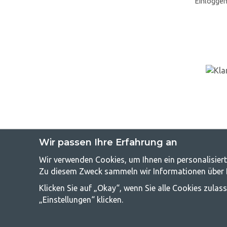
Einlogge
Wir passen Ihre Erfahrung an
GetCampin
Wir verwenden Cookies, um Ihnen ein personalisiert
Zu diesem Zweck sammeln wir Informationen über Be
Camping kann entweder ein Lebensstil sein oder eine Möglichkeit
Klicken Sie auf „Okay“, wenn Sie alle Cookies zula
Campingzubehör benötigen. Wir finden, dass Camping für alle ers
und Outdoor-Aktivitäten. Unser Ziel ist es, in jeder Preisklasse
„Einstellungen“ klicken.