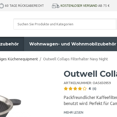
KOSTENLOSER VERSAND
AB 75 €
60 TAGE RÜCKGABERECHT
zubehör
Wohnwagen- und Wohnmobilzubehör
iges Küchenequipment
/
Outwell Collaps Filterhalter Navy Night
Outwell Coll
ARTIKELNUMMER:
OAS650959
4
(6)
Packfreundlicher Kaffeefilt
benutzt wird. Perfekt für C
MEHR LESEN