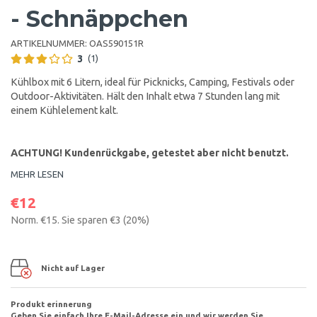
- Schnäppchen
ARTIKELNUMMER:
OAS590151R
3
(1)
Kühlbox mit 6 Litern, ideal für Picknicks, Camping, Festivals oder
Outdoor-Aktivitäten. Hält den Inhalt etwa 7 Stunden lang mit
einem Kühlelement kalt.
ACHTUNG! Kundenrückgabe, getestet aber nicht benutzt.
MEHR LESEN
€12
Norm.
€15
. Sie sparen
€3
(
20
%)
Nicht auf Lager
Produkt erinnerung
Geben Sie einfach Ihre E-Mail-Adresse ein und wir werden Sie