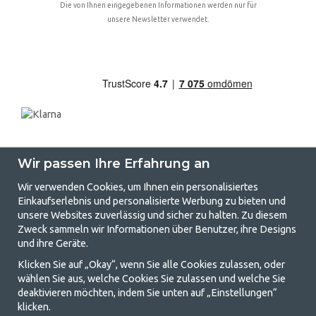
Die von Ihnen eingegebenen Informationen werden nur für
unsere Newsletter verwendet.
Wir passen Ihre Erfahrung an
Wir verwenden Cookies, um Ihnen ein personalisiertes
Einkaufserlebnis und personalisierte Werbung zu bieten und
unsere Websites zuverlässig und sicher zu halten. Zu diesem
GetCamping.de - Ihr Geschäft für
Zweck sammeln wir Informationen über Benutzer, ihre Designs
und ihre Geräte.
Camping und Outdoor-Leben
Klicken Sie auf „Okay“, wenn Sie alle Cookies zulassen, oder
Camping kann entweder ein Lebensstil sein oder eine Möglichkeit, die
wählen Sie aus, welche Cookies Sie zulassen und welche Sie
Familie für ein gemeinsames Abenteuer zusammenzubringen. Egal, zu
deaktivieren möchten, indem Sie unten auf „Einstellungen“
welcher Kategorie Sie gehören, bei uns finden Sie alles, was Sie an
klicken.
Campingzubehör benötigen. Wir finden, dass Camping für alle