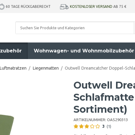
KOSTENLOSER VERSAND
AB 75 €
60 TAGE RÜCKGABERECHT
zubehör
Wohnwagen- und Wohnmobilzubehör
 Luftmatratzen
/
Liegenmatten
/
Outwell Dreamcatcher Doppel-Schlaf
Outwell Dre
Schlafmatte
Sortiment)
ARTIKELNUMMER:
OAS290313
3
(1)