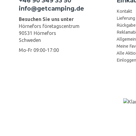
+46 90 349 33 50
Einka
info@getcamping.de
Kontakt
Lieferung
Besuchen Sie uns unter
Rückgabe
Hörnefors företagscentrum
Reklamat
90531 Hörnefors
Allgemein
Schweden
Meine Fav
Mo-Fr 09:00-17:00
Alle Akti
Einlogge