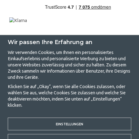
Wir passen Ihre Erfahrung an
Wir verwenden Cookies, um Ihnen ein personalisiertes
Einkaufserlebnis und personalisierte Werbung zu bieten und
unsere Websites zuverlässig und sicher zu halten. Zu diesem
GetCamping.de - Ihr Geschäft für
Zweck sammeln wir Informationen über Benutzer, ihre Designs
und ihre Geräte.
Camping und Outdoor-Leben
Klicken Sie auf „Okay“, wenn Sie alle Cookies zulassen, oder
Camping kann entweder ein Lebensstil sein oder eine Möglichkeit, die
wählen Sie aus, welche Cookies Sie zulassen und welche Sie
Familie für ein gemeinsames Abenteuer zusammenzubringen. Egal, zu
deaktivieren möchten, indem Sie unten auf „Einstellungen“
welcher Kategorie Sie gehören, bei uns finden Sie alles, was Sie an
klicken.
Campingzubehör benötigen. Wir finden, dass Camping für alle
erschwinglich sein sollte, und bieten daher wirklich gute Preise für
Familienzelte, Wohnwagenvorzelte und alle anderen Ausrüstungen für
Camping und Outdoor-Aktivitäten. Unser Ziel ist es, in jeder Preisklasse
EINSTELLUNGEN
die beste Campingausrüstung in Bezug auf Qualität und Funktionalität
anzubieten. Kontaktieren Sie uns gerne, wenn Ihnen etwas fehlt oder