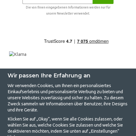
Die von Ihnen eingegebenen Informationen werden nur für
unsere Newsletter verwendet.
Wir passen Ihre Erfahrung an
Wir verwenden Cookies, um Ihnen ein personalisiertes
Einkaufserlebnis und personalisierte Werbung zu bieten und
unsere Websites zuverlässig und sicher zu halten. Zu diesem
GetCamping.de - Ihr Geschäft für
Zweck sammeln wir Informationen über Benutzer, ihre Designs
und ihre Geräte.
Camping und Outdoor-Leben
Klicken Sie auf „Okay“, wenn Sie alle Cookies zulassen, oder
Camping kann entweder ein Lebensstil sein oder eine Möglichkeit, die
wählen Sie aus, welche Cookies Sie zulassen und welche Sie
Familie für ein gemeinsames Abenteuer zusammenzubringen. Egal, zu
deaktivieren möchten, indem Sie unten auf „Einstellungen“
welcher Kategorie Sie gehören, bei uns finden Sie alles, was Sie an