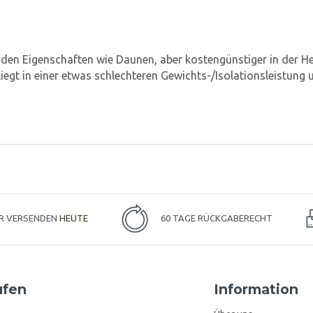
enden Eigenschaften wie Daunen, aber kostengünstiger in der Hers
 liegt in einer etwas schlechteren Gewichts-/Isolationsleistun
IR VERSENDEN
HEUTE
60 TAGE RÜCKGABERECHT
ufen
Information