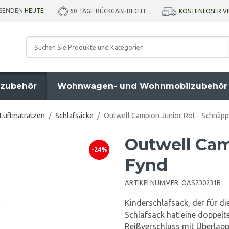
RSENDEN
HEUTE
KOSTENLOSER V
60 TAGE RÜCKGABERECHT
zubehör
Wohnwagen- und Wohnmobilzubehör
 Luftmatratzen
/
Schlafsäcke
/
Outwell Campion Junior Rot - Schnäp
Outwell Cam
-24%
Fynd
ARTIKELNUMMER:
OAS230231R
Kinderschlafsack, der für d
Schlafsack hat eine doppelte
Reißverschluss mit Überlapp