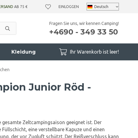
ERSAND
AB 75 €
EINLOGGEN
Fragen Sie uns, wir kennen Camping!
+4690 - 349 33 50
Kleidung
Ihr Warenkorb ist leer!
pchen
pion Junior Röd -
ie gesamte Zeltcampingsaison geeignet ist. Der
 Füllschicht, eine verstellbare Kapuze und einen
ung, der vor Zugluft schützt. Der Reißverschluss kann