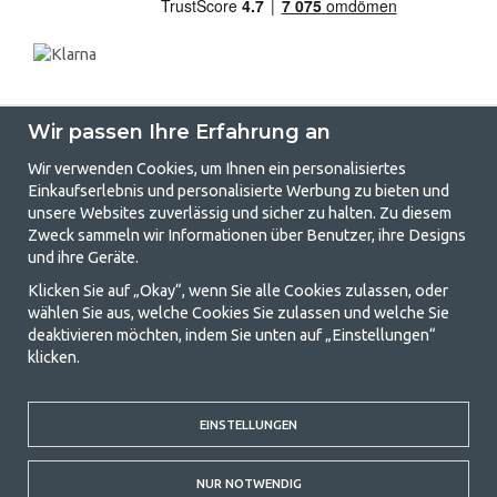
Wir passen Ihre Erfahrung an
Wir verwenden Cookies, um Ihnen ein personalisiertes
Einkaufserlebnis und personalisierte Werbung zu bieten und
unsere Websites zuverlässig und sicher zu halten. Zu diesem
GetCamping.de - Ihr Geschäft für
Zweck sammeln wir Informationen über Benutzer, ihre Designs
und ihre Geräte.
Camping und Outdoor-Leben
Klicken Sie auf „Okay“, wenn Sie alle Cookies zulassen, oder
Camping kann entweder ein Lebensstil sein oder eine Möglichkeit, die
wählen Sie aus, welche Cookies Sie zulassen und welche Sie
Familie für ein gemeinsames Abenteuer zusammenzubringen. Egal, zu
deaktivieren möchten, indem Sie unten auf „Einstellungen“
welcher Kategorie Sie gehören, bei uns finden Sie alles, was Sie an
klicken.
Campingzubehör benötigen. Wir finden, dass Camping für alle
erschwinglich sein sollte, und bieten daher wirklich gute Preise für
Familienzelte, Wohnwagenvorzelte und alle anderen Ausrüstungen für
Camping und Outdoor-Aktivitäten. Unser Ziel ist es, in jeder Preisklasse
EINSTELLUNGEN
die beste Campingausrüstung in Bezug auf Qualität und Funktionalität
anzubieten. Kontaktieren Sie uns gerne, wenn Ihnen etwas fehlt oder
NUR NOTWENDIG
Sie mehr erfahren möchten.