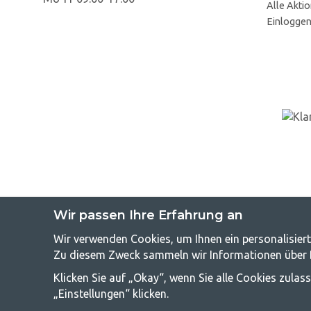
Alle Akti
Einlogge
Wir passen Ihre Erfahrung an
Wir verwenden Cookies, um Ihnen ein personalisiert
GetCampin
Zu diesem Zweck sammeln wir Informationen über Be
Camping kann entweder ein Lebensstil sein oder eine Möglichkeit
Klicken Sie auf „Okay“, wenn Sie alle Cookies zula
Campingzubehör benötigen. Wir finden, dass Camping für alle ers
und Outdoor-Aktivitäten. Unser Ziel ist es, in jeder Preisklasse
„Einstellungen“ klicken.