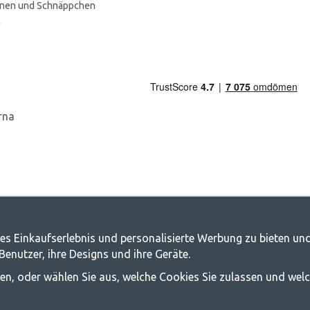
onen und Schnäppchen
n
es Einkaufserlebnis und personalisierte Werbung zu bieten und
g.de - Ihr Geschäft für Camping und Out
nutzer, ihre Designs und ihre Geräte.
, die Familie für ein gemeinsames Abenteuer zusammenzubringen. Egal, zu wel
ssen, oder wählen Sie aus, welche Cookies Sie zulassen und wel
chwinglich sein sollte, und bieten daher wirklich gute Preise für Familienze
 die beste Campingausrüstung in Bezug auf Qualität und Funktionalität anzubi
mehr erfahren möchten.