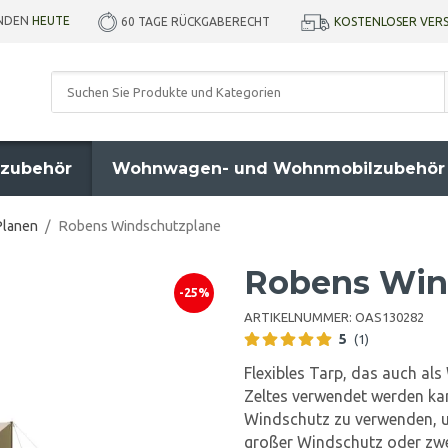
ENDEN
HEUTE
KOSTENLOSER VER
60 TAGE RÜCKGABERECHT
zubehör
Wohnwagen- und Wohnmobilzubehör
Planen
/
Robens Windschutzplane
Robens Win
-25%
ARTIKELNUMMER:
OAS130282
5
(1)
Flexibles Tarp, das auch al
Zeltes verwendet werden kan
Windschutz zu verwenden, un
großer Windschutz oder zwei