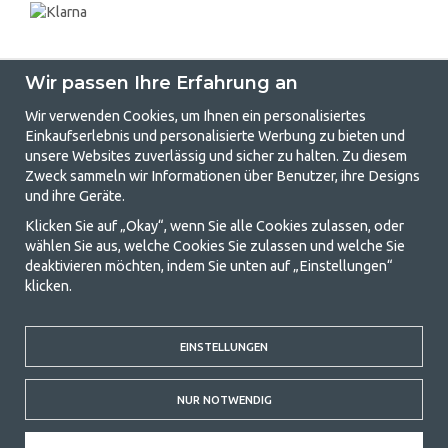
Wir passen Ihre Erfahrung an
Wir verwenden Cookies, um Ihnen ein personalisiertes
Einkaufserlebnis und personalisierte Werbung zu bieten und
unsere Websites zuverlässig und sicher zu halten. Zu diesem
GetCamping.de - Ihr Geschäft für
Zweck sammeln wir Informationen über Benutzer, ihre Designs
und ihre Geräte.
Camping und Outdoor-Leben
Klicken Sie auf „Okay“, wenn Sie alle Cookies zulassen, oder
Camping kann entweder ein Lebensstil sein oder eine Möglichkeit, die
wählen Sie aus, welche Cookies Sie zulassen und welche Sie
Familie für ein gemeinsames Abenteuer zusammenzubringen. Egal, zu
deaktivieren möchten, indem Sie unten auf „Einstellungen“
welcher Kategorie Sie gehören, bei uns finden Sie alles, was Sie an
klicken.
Campingzubehör benötigen. Wir finden, dass Camping für alle
erschwinglich sein sollte, und bieten daher wirklich gute Preise für
Familienzelte, Wohnwagenvorzelte und alle anderen Ausrüstungen für
Camping und Outdoor-Aktivitäten. Unser Ziel ist es, in jeder Preisklasse
EINSTELLUNGEN
die beste Campingausrüstung in Bezug auf Qualität und Funktionalität
anzubieten. Kontaktieren Sie uns gerne, wenn Ihnen etwas fehlt oder
NUR NOTWENDIG
Sie mehr erfahren möchten.
© 2020 GetCamping. Alle Rechte vorbehalten.