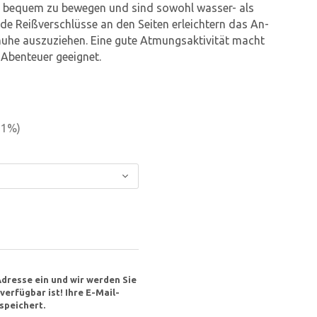
 bequem zu bewegen und sind sowohl wasser- als
e Reißverschlüsse an den Seiten erleichtern das An-
huhe auszuziehen. Eine gute Atmungsaktivität macht
 Abenteuer geeignet.
51
%)
Adresse ein und wir werden Sie
erfügbar ist! Ihre E-Mail-
speichert.