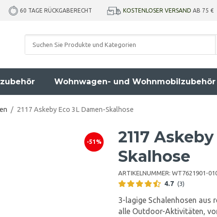
KOSTENLOSER VERSAND
AB 75 €
60 TAGE RÜCKGABERECHT
zubehör
Wohnwagen- und Wohnmobilzubehör
sen
/
2117 Askeby Eco 3L Damen-Skalhose
2117 Askeby
-51%
Skalhose
ARTIKELNUMMER:
WT7621901-01
4.7
(3)
3-lagige Schalenhosen aus r
alle Outdoor-Aktivitäten, 