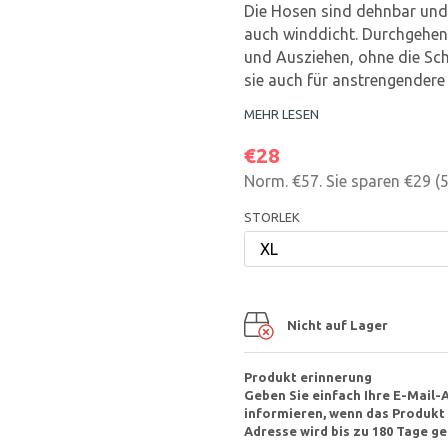
Die Hosen sind dehnbar und
auch winddicht. Durchgehend
und Ausziehen, ohne die Sc
sie auch für anstrengendere
MEHR LESEN
€28
Norm.
€57
. Sie sparen
€29
(
STORLEK
Nicht auf Lager
Produkt erinnerung
Geben Sie einfach Ihre E-Mail-
informieren, wenn das Produkt v
Adresse wird bis zu 180 Tage ge