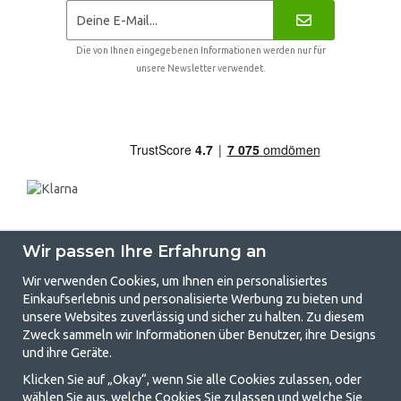
Die von Ihnen eingegebenen Informationen werden nur für
unsere Newsletter verwendet.
Wir passen Ihre Erfahrung an
Wir verwenden Cookies, um Ihnen ein personalisiertes
Einkaufserlebnis und personalisierte Werbung zu bieten und
unsere Websites zuverlässig und sicher zu halten. Zu diesem
GetCamping.de - Ihr Geschäft für
Zweck sammeln wir Informationen über Benutzer, ihre Designs
und ihre Geräte.
Camping und Outdoor-Leben
Klicken Sie auf „Okay“, wenn Sie alle Cookies zulassen, oder
Camping kann entweder ein Lebensstil sein oder eine Möglichkeit, die
wählen Sie aus, welche Cookies Sie zulassen und welche Sie