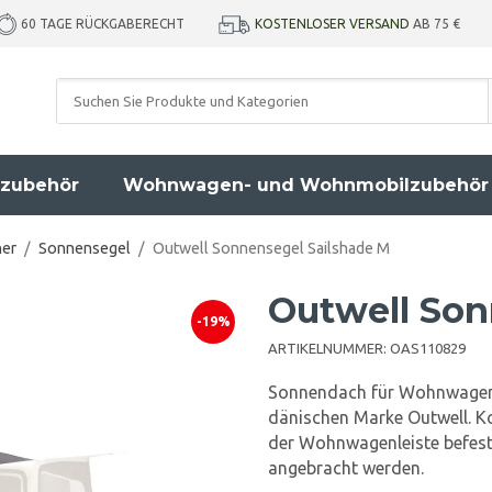
KOSTENLOSER VERSAND
AB 75 €
60 TAGE RÜCKGABERECHT
zubehör
Wohnwagen- und Wohnmobilzubehör
her
/
Sonnensegel
/
Outwell Sonnensegel Sailshade M
Outwell Son
-19%
ARTIKELNUMMER:
OAS110829
Sonnendach für Wohnwagen 
dänischen Marke Outwell. Ko
der Wohnwagenleiste befesti
angebracht werden.