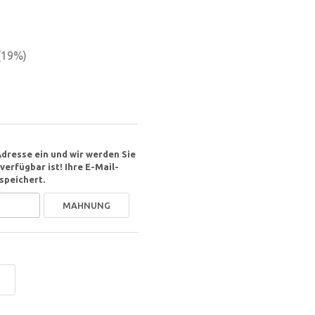
(
19
%)
Adresse ein und wir werden Sie
erfügbar ist! Ihre E-Mail-
speichert.
MAHNUNG