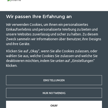
Wir passen Ihre Erfahrung an
Wir verwenden Cookies, um Ihnen ein personalisiertes
Einkaufserlebnis und personalisierte Werbung zu bieten und
unsere Websites zuverlässig und sicher zu halten. Zu diesem
GetCamping.de - Ihr Geschäft für
Zweck sammeln wir Informationen über Benutzer, ihre Designs
und ihre Geräte.
Camping und Outdoor-Leben
Klicken Sie auf „Okay“, wenn Sie alle Cookies zulassen, oder
Camping kann entweder ein Lebensstil sein oder eine Möglichkeit, die
wählen Sie aus, welche Cookies Sie zulassen und welche Sie
Familie für ein gemeinsames Abenteuer zusammenzubringen. Egal, zu
deaktivieren möchten, indem Sie unten auf „Einstellungen“
welcher Kategorie Sie gehören, bei uns finden Sie alles, was Sie an
klicken.
Campingzubehör benötigen. Wir finden, dass Camping für alle
erschwinglich sein sollte, und bieten daher wirklich gute Preise für
Familienzelte, Wohnwagenvorzelte und alle anderen Ausrüstungen für
Camping und Outdoor-Aktivitäten. Unser Ziel ist es, in jeder Preisklasse
EINSTELLUNGEN
die beste Campingausrüstung in Bezug auf Qualität und Funktionalität
anzubieten. Kontaktieren Sie uns gerne, wenn Ihnen etwas fehlt oder
NUR NOTWENDIG
Sie mehr erfahren möchten.
© 2020 GetCamping. Alle Rechte vorbehalten.
OKAY