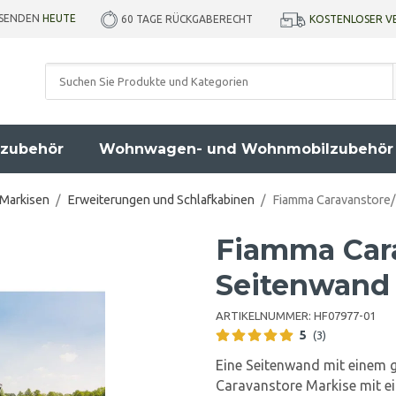
RSENDEN
HEUTE
KOSTENLOSER V
60 TAGE RÜCKGABERECHT
zubehör
Wohnwagen- und Wohnmobilzubehör
 Markisen
/
Erweiterungen und Schlafkabinen
/
Fiamma Caravanstore
Fiamma Car
Seitenwand
ARTIKELNUMMER:
HF07977-01
5
(3)
Eine Seitenwand mit einem g
Caravanstore Markise mit ei