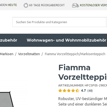
ENDEN
HEUTE
KOSTENLOSER VER
60 TAGE RÜCKGABERECHT
zubehör
Wohnwagen- und Wohnmobilzubehör
 Markisen
/
Vorzeltmatten
/
Fiamma Vorzeltteppich/Markisenteppich
Fiamma
Vorzelttepp
ARTIKELNUMMER:
HFCSP05-290C
4.7
(48)
Robuster, UV-beständiger M
Seite und einer dunkleren Sei