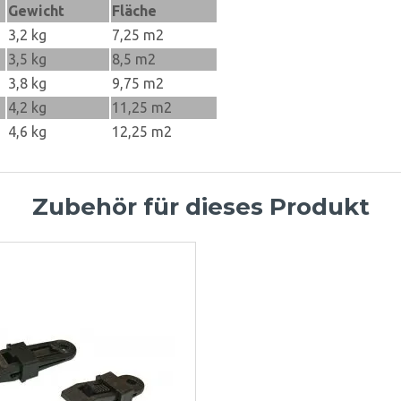
Gewicht
Fläche
3,2 kg
7,25 m2
3,5 kg
8,5 m2
3,8 kg
9,75 m2
4,2 kg
11,25 m2
4,6 kg
12,25 m2
Zubehör für dieses Produkt