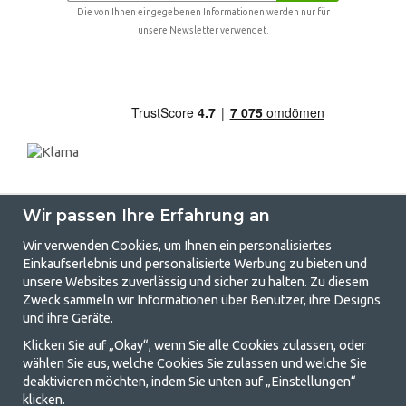
Die von Ihnen eingegebenen Informationen werden nur für
unsere Newsletter verwendet.
Wir passen Ihre Erfahrung an
Wir verwenden Cookies, um Ihnen ein personalisiertes
Einkaufserlebnis und personalisierte Werbung zu bieten und
unsere Websites zuverlässig und sicher zu halten. Zu diesem
GetCamping.de - Ihr Geschäft für
Zweck sammeln wir Informationen über Benutzer, ihre Designs
und ihre Geräte.
Camping und Outdoor-Leben
Klicken Sie auf „Okay“, wenn Sie alle Cookies zulassen, oder
Camping kann entweder ein Lebensstil sein oder eine Möglichkeit, die
wählen Sie aus, welche Cookies Sie zulassen und welche Sie
Familie für ein gemeinsames Abenteuer zusammenzubringen. Egal, zu
deaktivieren möchten, indem Sie unten auf „Einstellungen“
welcher Kategorie Sie gehören, bei uns finden Sie alles, was Sie an
klicken.
Campingzubehör benötigen. Wir finden, dass Camping für alle