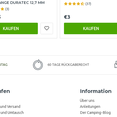
ANGE DURATEC 12,7 MM
(37)
(3)
5
€3
KAUFEN
KAUFEN
NTAG
60 TAGE RÜCKGABERECHT
ufen
Information
Über uns
 und Versand
Anleitungen
 und Umtausch
Der Camping-Blog