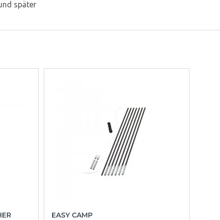
 und später
HER
EASY CAMP