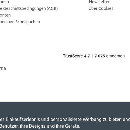
ionen
Newsletter
e Geschäftsbedingungen (AGB)
Über Cookies
oriten
onen und Schnäppchen
n
g.de - Ihr Geschäft für Camping und Out
es Einkaufserlebnis und personalisierte Werbung zu bieten und
nutzer, ihre Designs und ihre Geräte.
, die Familie für ein gemeinsames Abenteuer zusammenzubringen. Egal, zu wel