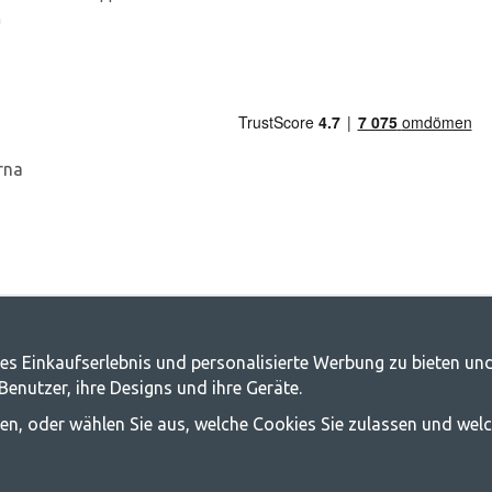
n
es Einkaufserlebnis und personalisierte Werbung zu bieten und
g.de - Ihr Geschäft für Camping und Out
nutzer, ihre Designs und ihre Geräte.
, die Familie für ein gemeinsames Abenteuer zusammenzubringen. Egal, zu wel
ssen, oder wählen Sie aus, welche Cookies Sie zulassen und wel
chwinglich sein sollte, und bieten daher wirklich gute Preise für Familienze
 die beste Campingausrüstung in Bezug auf Qualität und Funktionalität anzubi
mehr erfahren möchten.