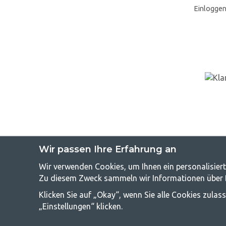
Einlogge
Wir passen Ihre Erfahrung an
Wir verwenden Cookies, um Ihnen ein personalisiert
GetCampin
Zu diesem Zweck sammeln wir Informationen über Be
Camping kann entweder ein Lebensstil sein oder eine Möglichkeit
Klicken Sie auf „Okay“, wenn Sie alle Cookies zula
Campingzubehör benötigen. Wir finden, dass Camping für alle ers
und Outdoor-Aktivitäten. Unser Ziel ist es, in jeder Preisklasse
„Einstellungen“ klicken.