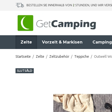
BESTELLEN SIE INNERHALB VON
2
STUNDEN, UND WIR VER
Zelte
Vorzelt & Markisen
Camping
Startseite
/
Zelte
/
Zeltzubehör
/
Teppiche
/
Outwell Wo
SLUTSÅLD