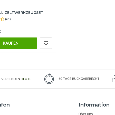
L ZELTWERKZEUGSET
(61)
5
KAUFEN
R VERSENDEN
HEUTE
60 TAGE RÜCKGABERECHT
ufen
Information
Über uns