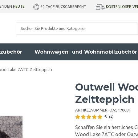
SENDEN
HEUTE
KOSTENLOSER VE
60 TAGE RÜCKGABERECHT
zubehör
Wohnwagen- und Wohnmobilzubehör
od Lake 7ATC Zeltteppich
Outwell Wo
Zeltteppich
ARTIKELNUMMER:
OAS170681
5
(4)
Schaffen Sie ein herrliches
Wood Lake 7ATC oder Outwel