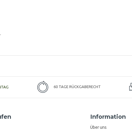
.
NTAG
60 TAGE RÜCKGABERECHT
ufen
Information
Über uns