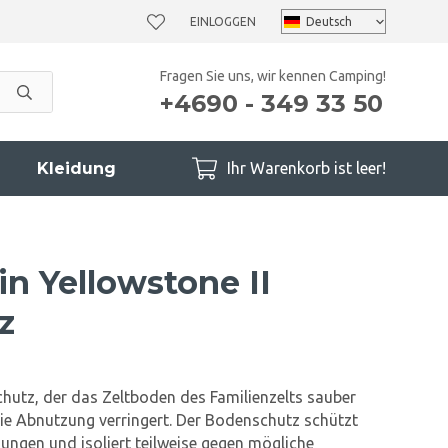
EINLOGGEN
Fragen Sie uns, wir kennen Camping!
+4690 - 349 33 50
Kleidung
Ihr Warenkorb ist leer!
n Yellowstone II
z
utz, der das Zeltboden des Familienzelts sauber
ie Abnutzung verringert. Der Bodenschutz schützt
ungen und isoliert teilweise gegen mögliche