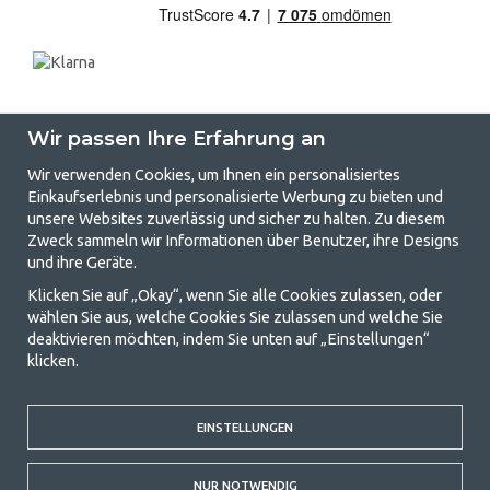
Wir passen Ihre Erfahrung an
Wir verwenden Cookies, um Ihnen ein personalisiertes
Einkaufserlebnis und personalisierte Werbung zu bieten und
unsere Websites zuverlässig und sicher zu halten. Zu diesem
GetCamping.de - Ihr Geschäft für
Zweck sammeln wir Informationen über Benutzer, ihre Designs
und ihre Geräte.
Camping und Outdoor-Leben
Klicken Sie auf „Okay“, wenn Sie alle Cookies zulassen, oder
Camping kann entweder ein Lebensstil sein oder eine Möglichkeit, die
wählen Sie aus, welche Cookies Sie zulassen und welche Sie
Familie für ein gemeinsames Abenteuer zusammenzubringen. Egal, zu
deaktivieren möchten, indem Sie unten auf „Einstellungen“
welcher Kategorie Sie gehören, bei uns finden Sie alles, was Sie an
klicken.
Campingzubehör benötigen. Wir finden, dass Camping für alle
erschwinglich sein sollte, und bieten daher wirklich gute Preise für
Familienzelte, Wohnwagenvorzelte und alle anderen Ausrüstungen für
Camping und Outdoor-Aktivitäten. Unser Ziel ist es, in jeder Preisklasse
EINSTELLUNGEN
die beste Campingausrüstung in Bezug auf Qualität und Funktionalität
anzubieten. Kontaktieren Sie uns gerne, wenn Ihnen etwas fehlt oder
NUR NOTWENDIG
Sie mehr erfahren möchten.