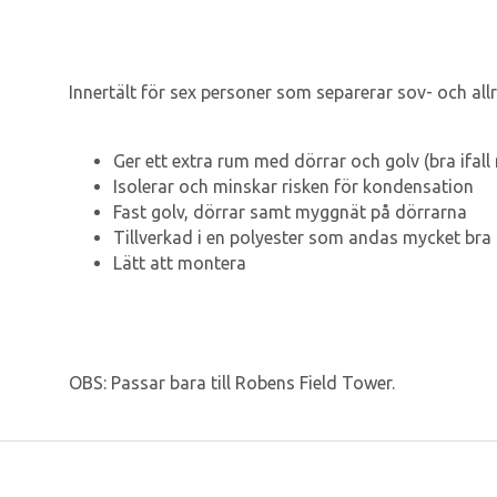
Innertält för sex personer som separerar sov- och al
Ger ett extra rum med dörrar och golv (bra ifall
Isolerar och minskar risken för kondensation
Fast golv, dörrar samt myggnät på dörrarna
Tillverkad i en polyester som andas mycket bra
Lätt att montera
OBS: Passar bara till Robens Field Tower.